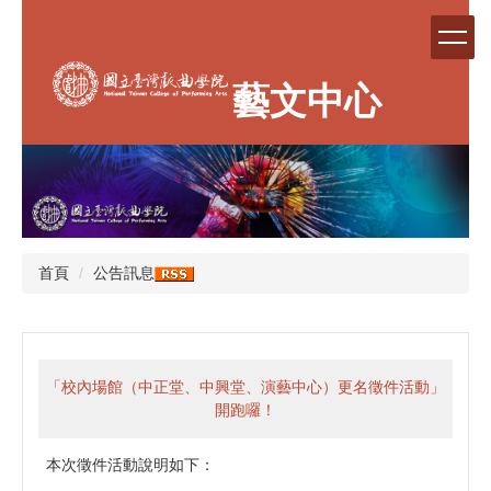
跳
到
主
要
藝文中心
內
容
區
首頁
公告訊息
「校內場館（中正堂、中興堂、演藝中心）更名徵件活動」
開跑囉！
本次徵件活動說明如下：