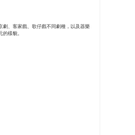
京劇、客家戲、歌仔戲不同劇種，以及器樂
元的樣貌。