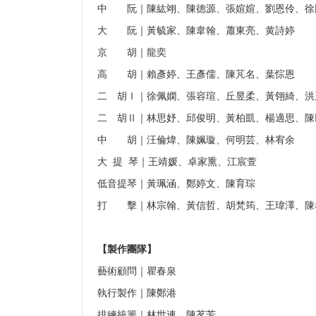
中 阮｜陳紘翊、陳德源、張媗媗、劉恩伶、徐
大 阮｜黃毓家、陳韋翰、蕭東亮、黄詩婷
京 胡｜龍奕
高 胡｜賴彥婷、王彥儒、陳芃名、葉悰恩
二 胡Ⅰ｜徐佩嫻、張容瑄、丘昱柔、黃翎綺、洪
二 胡Ⅱ｜林思妤、邱俊明、黃柏凱、楊適思、陳
中 胡｜汪倫煒、陳姵璇、何明芸、林宥余
大 提 琴｜王靖媛、卓家熏、江宸萱
低音提琴｜黃珮涵、鄭婷文、陳育琮
打 擊｜林宗翰、黃信哲、胡梵筠、王瑋澤、陳
【製作團隊】
藝術顧問｜瞿春泉
執行製作｜陳鄭港
排練統籌｜林世連、陳茗芳