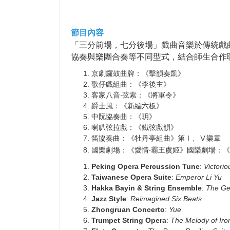
節目內容
「三分前場，七分後場」戲曲音樂於傳統戲
協奏與樂團合奏等不同型式，結合師生合作
京劇鑼鼓曲牌：《擊韻奏凱》
歌仔戲組曲：《李後主》
客家八音‧弦索：《將軍令》
爵士風：《新編六板》
中阮協奏曲：《玥》
喇叭弦拉戲：《鐵弦戲韻》
笛協奏曲：《牡丹亭組曲》第Ⅰ、Ⅴ樂章
國樂劇場：《愛情‧霸王虞姬》國樂劇場：《
Peking Opera Percussion Tune
:
Victori
Taiwanese Opera Suite
:
Emperor Li Yu
Hakka Bayin & String Ensemble
:
The Ge
Jazz Style
:
Reimagined Six Beats
Zhongruan Concerto
:
Yue
Trumpet String Opera
:
The Melody of Iro