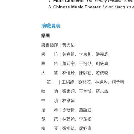
Flute Concerto
:
The Peony Pavilion Suite
Chinese Music Theater
:
Love: Xiang Yu a
演職員表
樂團
樂團指揮｜黃光佑
梆 笛｜黃宣祖、李東川、洪宛庭
曲 笛｜蕭廷宇、玉冠勛、劉筱庭
大 笛｜林愷羚、陳以勒、游依璇
笙 ｜王絹婷、劉羽芯、林姵均、柯予晴
嗩 吶｜張家碩、王宣博、羅志杰
中 嗩｜林韋翰
揚 琴｜徐玟忻、蕭語庭
琵 琶｜林廷翰、李芷楹
柳 琴｜張惟筑、廖妤庭