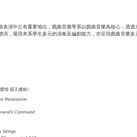
曲表演中占有重要地位，戲曲音樂學系以戲曲音樂為核心，透過
聯演，展現本系學生多元的演奏及編創能力，亦呈現戲曲音樂多
愛情‧霸王虞姬》
ous Resonance
neral's Command
n Strings