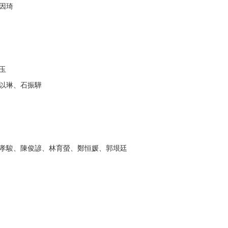
因琦
玉
以琳、石振驊
孝駿、陳俊諺、林育螢、鄭恒媛、郭垠廷