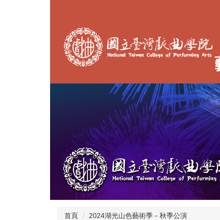
跳
到
主
要
內
容
區
首頁
2024湖光山色藝術季－秋季公演