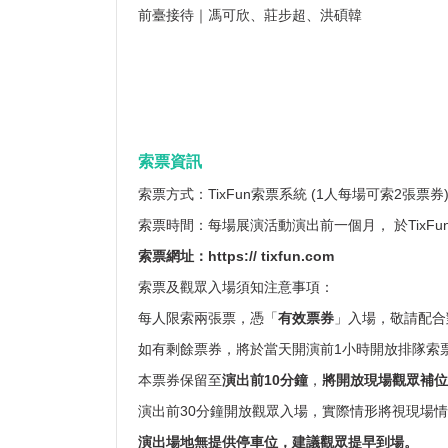
前臺接待｜馮可欣、莊步超、洪碩韓
索票資訊
索票方式：TixFun索票系統 (1人每場可索2張票券
索票時間：每場展演活動演出前一個月， 於TixFu
索票網址
：
https:// tixfun.com
索票及觀眾入場須知注意事項：
每人限索兩張票，憑「
有效票券
」入場，敬請配合
如有剩餘票券，將於當天開演前1小時開放排隊索
本票券保留至
演出前
10
分鐘
，
將開放現場觀眾補位
演出前30分鐘開放觀眾入場，實際情形將視現場
演出場地無提供停車位
，
建議觀眾提早到場
。