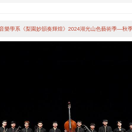
音樂學系《梨園妙韻奏輝煌》2024湖光山色藝術季—秋