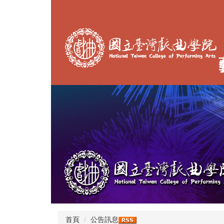
跳
到
主
要
內
容
區
首頁
公告訊息