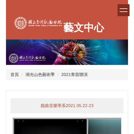
跳
到
主
要
藝文中心
內
容
區
首頁
湖光山色藝術季
2021青苗聯演
戲曲音樂學系2021.05.22-23