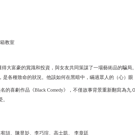
黑箱教室
獲得大富豪的賞識和投資，與女友共同策謀了一場藝術品的騙局
，是各種致命
的狀況。他該如何在黑暗中，瞞過眾人的（心）眼
r最負盛名的喜劇作品《Black Comedy》，不僅故事背景重新
受。
宥頡、陳昱彣、李巧瑄、高士凱、
李章廷