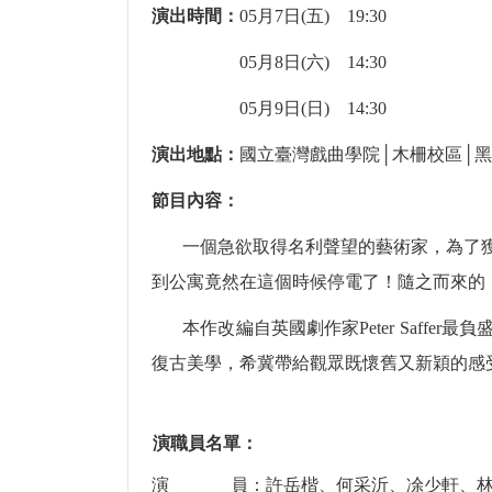
演出時間：
05月
7日(五) 19:30
05月8日(六) 14:30
05月9日(日) 14:30
演出地點：
國立臺灣戲曲學院│木柵校區│
節目內容：
一個急欲取得名利聲望的藝術家，為了
到公寓竟然在這個時候停電了！隨之而來的
本作改編自英國劇作家Peter Saffe
復古美學，希冀帶給觀眾既懷舊又新穎的感
演職員名單：
演 員：許岳楷、何采沂、凃少軒、林