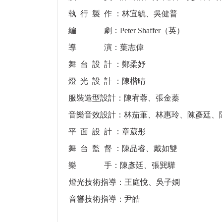
執 行 製 作 ：林宜毓、吳健普
編 劇：Peter Shaffer（英）
導 演：葉志偉
舞 台 設 計 ：鄭柔妤
燈 光 設 計 ：陳楷晴
服裝造型設計：陳宥蓉、張金蓁
音樂音效設計：林茄茟、林惠玲、陳彥廷、
平 面 設 計 ：章葳彤
舞 台 監 督 ：陳品睿、戴如雙
樂 手：陳彥廷、張巽驊
燈光技術指導：王庭悅、吳子嫻
音響技術指導：尹皓