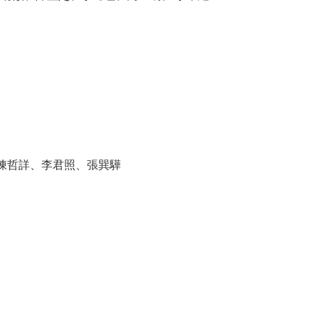
陳哲詳、李君照、張巽驊