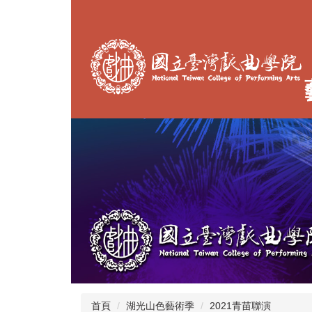
跳
到
主
要
內
容
區
首頁
湖光山色藝術季
2021青苗聯演